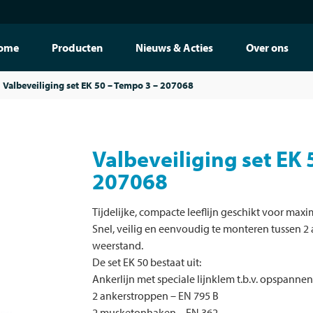
ome
Producten
Nieuws & Acties
Over ons
Valbeveiliging set EK 50 – Tempo 3 – 207068
Valbeveiliging set EK 
207068
Tijdelijke, compacte leeflijn geschikt voor max
Snel, veilig en eenvoudig te monteren tussen 
weerstand.
De set EK 50 bestaat uit:
Ankerlijn met speciale lijnklem t.b.v. opspannen
2 ankerstroppen – EN 795 B
2 musketonhaken – EN 362