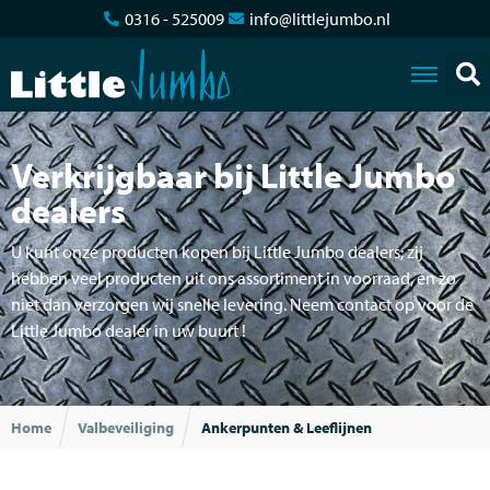
0316 - 525009
info@littlejumbo.nl
Verkrijgbaar bij Little Jumbo
dealers
U kunt onze producten kopen bij Little Jumbo dealers; zij
hebben veel producten uit ons assortiment in voorraad, en zo
niet dan verzorgen wij snelle levering. Neem contact op voor de
Little Jumbo dealer in uw buurt !
Home
Valbeveiliging
Ankerpunten & Leeflijnen