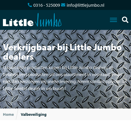
0316 - 525009
info@littlejumbo.nl
Verkrijgbaar bij Little Jumbo
dealers
U kunt onze producten kopen bij Little Jumbo dealers; zij
hebben veel producten uit ons assortiment in voorraad, en zo
niet dan verzorgen wij snelle levering. Neem contact op voor de
Little Jumbo dealer in uw buurt !
Home
Valbeveiliging