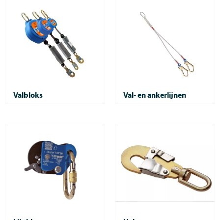
Valbloks
Val- en ankerlijnen