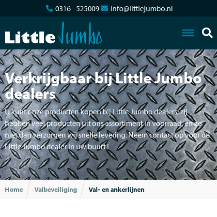
0316 - 525009
info@littlejumbo.nl
Verkrijgbaar bij Little Jumbo
dealers
U kunt onze producten kopen bij Little Jumbo dealers; zij
hebben veel producten uit ons assortiment in voorraad, en zo
niet dan verzorgen wij snelle levering. Neem contact op voor de
Little Jumbo dealer in uw buurt !
Home
Valbeveiliging
Val- en ankerlijnen