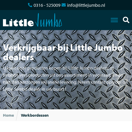
0316 - 525009
info@littlejumbo.nl
Verkrijgbaar bij Little Jumbo
dealers
U kunt onze producten kopen bij Little Jumbo dealers; zij
hebben veel producten uit ons assortiment in voorraad, en zo
niet dan verzorgen wij snelle levering. Neem contact op voor de
Little Jumbo dealer in uw buurt !
Home
Werkbordessen