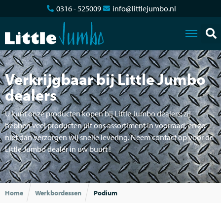
0316 - 525009
info@littlejumbo.nl
Verkrijgbaar bij Little Jumbo
dealers
U kunt onze producten kopen bij Little Jumbo dealers; zij
hebben veel producten uit ons assortiment in voorraad, en zo
niet dan verzorgen wij snelle levering. Neem contact op voor de
Little Jumbo dealer in uw buurt !
Home
Werkbordessen
Podium