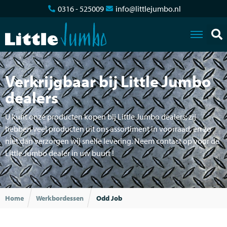
0316 - 525009
info@littlejumbo.nl
Verkrijgbaar bij Little Jumbo
dealers
U kunt onze producten kopen bij Little Jumbo dealers; zij
hebben veel producten uit ons assortiment in voorraad, en zo
niet dan verzorgen wij snelle levering. Neem contact op voor de
Little Jumbo dealer in uw buurt !
Home
Werkbordessen
Odd Job