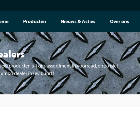
ome
Producten
Nieuws & Acties
Over ons
ealers
eel producten uit ons assortiment in voorraad, en zo niet
 Jumbo dealer in uw buurt !