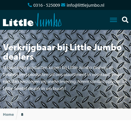
0316 - 525009
info@littlejumbo.nl
Verkrijgbaar bij Little Jumbo
dealers
U kunt onze producten kopen bij Little Jumbo dealers; zij
hebben veel producten uit ons assortiment in voorraad, en zo
niet dan verzorgen wij snelle levering. Neem contact op voor de
Little Jumbo dealer in uw buurt !
Home
8