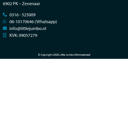
6902 PK – Zevenaar
0316 - 525009
06-10170646 (Whatsapp)
info@littlejumbo.nl
KVK: 09057279
© Copyright 2026 Little Jumbo Klimmaterieel