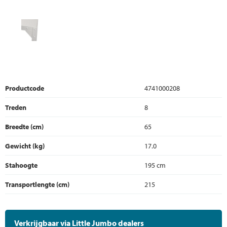
Productcode
4741000208
Treden
8
Breedte (cm)
65
Gewicht (kg)
17.0
Stahoogte
195 cm
Transportlengte (cm)
215
Verkrijgbaar via Little Jumbo dealers