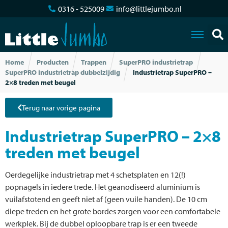
0316 - 525009
info@littlejumbo.nl
Home
Producten
Trappen
SuperPRO industrietrap
SuperPRO industrietrap dubbelzijdig
Industrietrap SuperPRO –
2×8 treden met beugel
Terug naar vorige pagina
Industrietrap SuperPRO – 2×8
treden met beugel
Oerdegelijke industrietrap met 4 schetsplaten en 12(!)
popnagels in iedere trede. Het geanodiseerd aluminium is
vuilafstotend en geeft niet af (geen vuile handen). De 10 cm
diepe treden en het grote bordes zorgen voor een comfortabele
werkplek. Bij de dubbel oploopbare trap is er een tweede