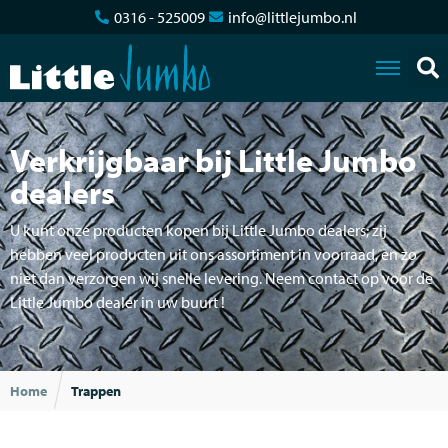
0316 - 525009
info@littlejumbo.nl
Verkrijgbaar bij Little Jumbo
dealers
U kunt onze producten kopen bij Little Jumbo dealers; zij
hebben veel producten uit ons assortiment in voorraad, en zo
niet dan verzorgen wij snelle levering. Neem contact op voor de
Little Jumbo dealer in uw buurt !
Home
Trappen