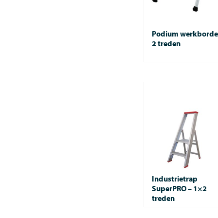
Podium werkborde
2 treden
Industrietrap
SuperPRO – 1×2
treden