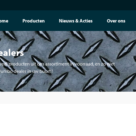
ome
Producten
Nieuws & Acties
Over ons
ealers
eel producten uit ons assortiment in voorraad, en zo niet
 Jumbo dealer in uw buurt !