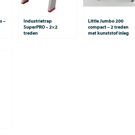
s –
Industrietrap
Little Jumbo 200
SuperPRO – 2×2
compact – 2 treden
treden
met kunststof inleg