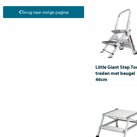
Terug naar vorige pagina
Little Giant Step To
treden met beugel
46cm