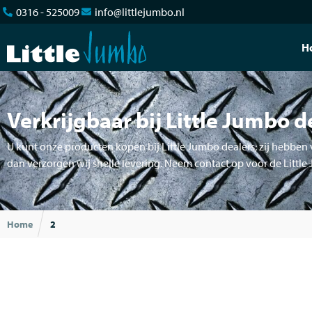
0316 - 525009
info@littlejumbo.nl
H
Verkrijgbaar bij Little Jumbo d
U kunt onze producten kopen bij Little Jumbo dealers; zij hebben v
dan verzorgen wij snelle levering. Neem contact op voor de Little
Home
2