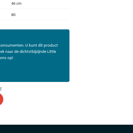
46 cm
80
 consumenten. U kunt dit product
ek naar de dichtstbijzijnde Little
ons op!
T