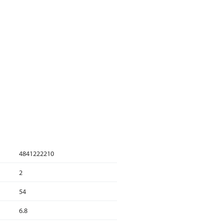
4841222210
2
54
6.8