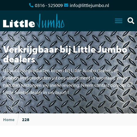
0316 - 525009
info@littlejumbo.nl
Verkrijgbaar bij Little Jumbo
dealers
U kunt onze producten kopen bij Little Jumbo dealers; zij
hebben veel producten uit ons assortiment in voorraad, en zo
niet dan verzorgen wij snelle levering. Neem contact op voor de
Little Jumbo dealer in uw buurt !
Home
228