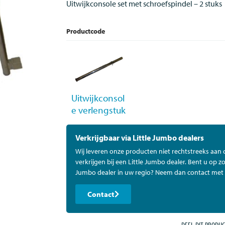
Uitwijkconsole set met schroefspindel – 2 stuks
Productcode
Uitwijkconsol
e verlengstuk
Verkrijgbaar via Little Jumbo dealers
Wij leveren onze producten niet rechtstreeks aan
verkrijgen bij een Little Jumbo dealer. Bent u op zo
Jumbo dealer in uw regio? Neem dan contact met 
Contact