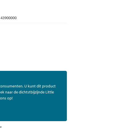
43900000
 consumenten. U kunt dit product
ek naar de dichtstbijzijnde Little
ons op!