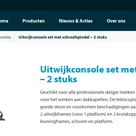
ome
Producten
Nieuws & Acties
Over ons
nsoles
Uitwijkconsole set met schroefspindel – 2 stuks
Uitwijkconsole set me
– 2 stuks
Geschikt voor alle professionele steiger merken
voor het werken aan dakkapellen. De telescop
goede steun en voorkomen beschadigingen aan 
2 uitwijkframes (voor 1 platform) en 2 kruiskop
leuningframes, schoren en platform.