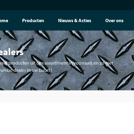
ome
Producten
Nieuws & Acties
Over ons
ealers
eel producten uit ons assortiment in voorraad, en zo niet
 Jumbo dealer in uw buurt !