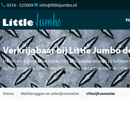
0316 - 525009
info@littlejumbo.nl
H
Verkrijgbaar bij Little Jumbo d
U kunt onze producten kopen bij Little Jumbo dealers; zij hebben v
dan verzorgen wij snelle levering. Neem contact op voor de Little
Home
Werkbruggen en uitwijkconsoles
Uitwijkconsoles