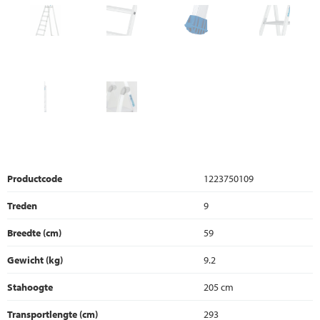
Productcode
1223750109
Treden
9
Breedte (cm)
59
Gewicht (kg)
9.2
Stahoogte
205 cm
Transportlengte (cm)
293