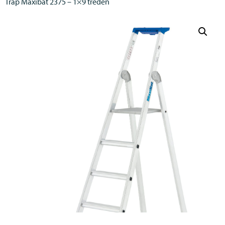
Trap Maxibat 2375 – 1×9 treden