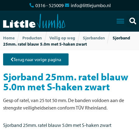
0316 - 525009
info@littlejumbo.nl
Home
Producten
Veilig op weg
Sjorbanden
Sjorband
25mm. ratel blauw 5.0m met S-haken zwart
Terug naar vorige pagina
Sjorband 25mm. ratel blauw
5.0m met S-haken zwart
Gesp of ratel, van 25 tot 50 mm. De banden voldoen aan de
strengste veiligheidseisen conform TÜV Rheinland.
Sjorband 25mm. ratel blauw 5.0m met S-haken zwart