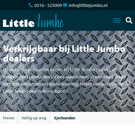
0316 - 525009
info@littlejumbo.nl
Verkrijgbaar bij Little Jumbo
dealers
U kunt onze producten kopen bij Little Jumbo dealers; zij
hebben veel producten uit ons assortiment in voorraad, en zo
niet dan verzorgen wij snelle levering. Neem contact op voor de
Little Jumbo dealer in uw buurt !
Home
Veilig op weg
Sjorbanden