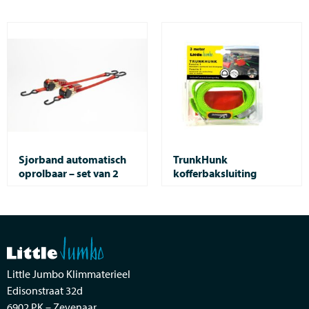
Sjorband automatisch
TrunkHunk
oprolbaar – set van 2
kofferbaksluiting
Little Jumbo Klimmaterieel
Edisonstraat 32d
6902 PK – Zevenaar