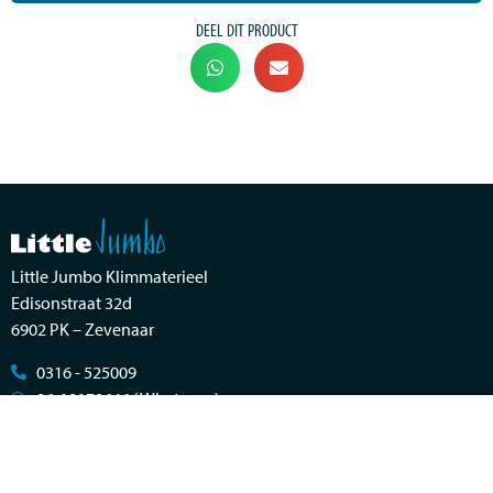
DEEL DIT PRODUCT
Little Jumbo Klimmaterieel
Edisonstraat 32d
6902 PK – Zevenaar
0316 - 525009
06-10170646 (Whatsapp)
info@littlejumbo.nl
KVK: 09057279