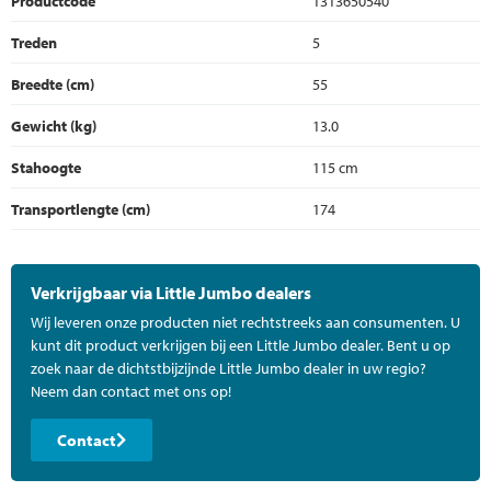
Productcode
1313650540
Treden
5
Breedte (cm)
55
Gewicht (kg)
13.0
Stahoogte
115 cm
Transportlengte (cm)
174
Verkrijgbaar via Little Jumbo dealers
Wij leveren onze producten niet rechtstreeks aan consumenten. U
kunt dit product verkrijgen bij een Little Jumbo dealer. Bent u op
zoek naar de dichtstbijzijnde Little Jumbo dealer in uw regio?
Neem dan contact met ons op!
Contact