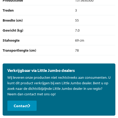
Productcode
1313650300
Treden
3
Breedte (cm)
55
Gewicht (kg)
7.0
Stahoogte
69 cm
Transportlengte (cm)
78
Verkrijgbaar via Little Jumbo dealers
Wij leveren onze producten niet rechtstreeks aan consumenten. U
kunt dit product verkrijgen bij een Little Jumbo dealer. Bent u op
zoek naar de dichtstbijzijnde Little Jumbo dealer in uw regio?
Neem dan contact met ons op!
Contact