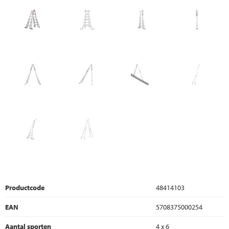
Productcode
48414103
EAN
5708375000254
Aantal sporten
4 x 6