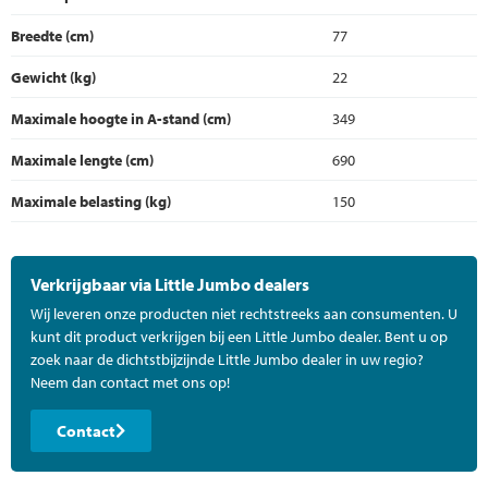
Breedte (cm)
77
Gewicht (kg)
22
Maximale hoogte in A-stand (cm)
349
Maximale lengte (cm)
690
Maximale belasting (kg)
150
Verkrijgbaar via Little Jumbo dealers
Wij leveren onze producten niet rechtstreeks aan consumenten. U
kunt dit product verkrijgen bij een Little Jumbo dealer. Bent u op
zoek naar de dichtstbijzijnde Little Jumbo dealer in uw regio?
Neem dan contact met ons op!
Contact