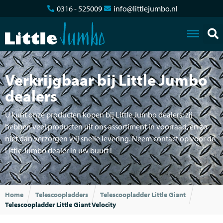
0316 - 525009
info@littlejumbo.nl
Verkrijgbaar bij Little Jumbo
dealers
U kunt onze producten kopen bij Little Jumbo dealers; zij
hebben veel producten uit ons assortiment in voorraad, en zo
niet dan verzorgen wij snelle levering. Neem contact op voor de
Little Jumbo dealer in uw buurt !
Home
Telescoopladders
Telescoopladder Little Giant
Telescoopladder Little Giant Velocity