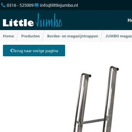
0316 - 525009
info@littlejumbo.nl
H
Home
Producten
Bordes- en magazijntrappen
JUMBO magazi
Terug naar vorige pagina