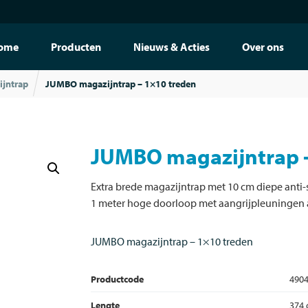
ome
Producten
Nieuws & Acties
Over ons
jntrap
JUMBO magazijntrap – 1×10 treden
JUMBO magazijntrap 
Extra brede magazijntrap met 10 cm diepe anti-
1 meter hoge doorloop met aangrijpleuningen a
JUMBO magazijntrap – 1×10 treden
Productcode
490
Lengte
374