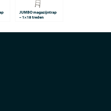
ap
JUMBO magazijntrap
– 1×18 treden