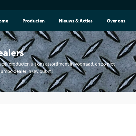
ome
Producten
Nieuws & Acties
Over ons
ealers
eel producten uit ons assortiment in voorraad, en zo niet
 Jumbo dealer in uw buurt !