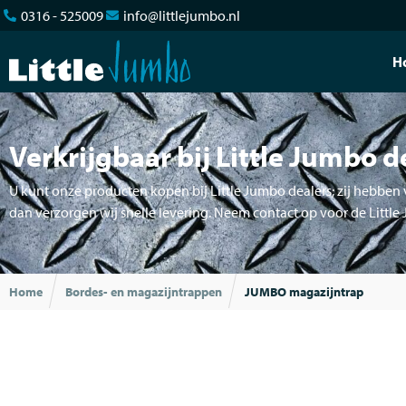
0316 - 525009
info@littlejumbo.nl
H
Verkrijgbaar bij Little Jumbo d
U kunt onze producten kopen bij Little Jumbo dealers; zij hebben v
dan verzorgen wij snelle levering. Neem contact op voor de Little
Home
Bordes- en magazijntrappen
JUMBO magazijntrap