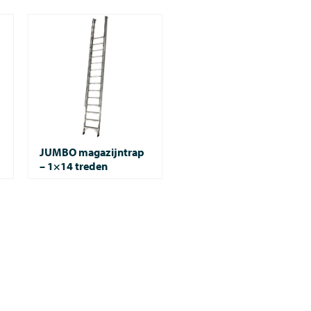
JUMBO magazijntrap
– 1×14 treden