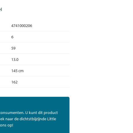
l
4741000206
6
59
13.0
145 cm
162
 consumenten. U kunt dit product
ek naar de dichtstbijzijnde Little
ons op!