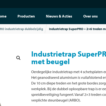
ome
Producten
Nieuws & Acties
Over ons
RO industrietrap dubbelzijdig
Industrietrap SuperPRO – 2×6 treden m
Industrietrap SuperPR
met beugel
Oerdegelijke industrietrap met 4 schetsplaten en
Het geanodiseerd aluminium is vuilafstotend en 
De 10 cm diepe treden en het grote bordes zor
werkplek. Bij de dubbel oploopbare trap is er e
spreidbeveiliging fungeert. Vanaf 2×3 treden co
verplichte steunbeugel (ARBO).