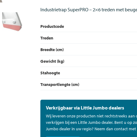
Industrietrap SuperPRO – 2×6 treden met beuge
Productcode
Treden
Breedte (cm)
Gewicht (kg)
Stahoogte
Transportlengte (cm)
Verkrijgbaar via Little Jumbo dealers
Wij leveren onze producten niet rechtstreeks aan
verkrijgen bij een Little Jumbo dealer. Bent u op zo
Jumbo dealer in uw regio? Neem dan contact met 