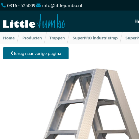
0316 - 525009
info@littlejumbo.nl
H
Home
Producten
Trappen
SuperPRO industrietrap
SuperP
Terug naar vorige pagina