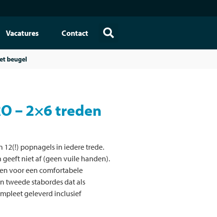
Vacatures
Contact
et beugel
O – 2×6 treden
 12(!) popnagels in iedere trede.
geeft niet af (geen vuile handen).
gen voor een comfortabele
en tweede stabordes dat als
mpleet geleverd inclusief