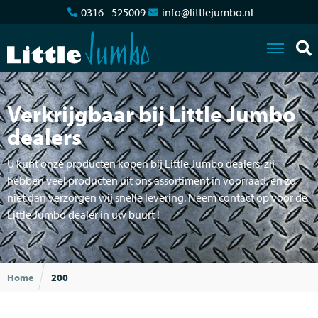
0316 - 525009
info@littlejumbo.nl
Verkrijgbaar bij Little Jumbo
dealers
U kunt onze producten kopen bij Little Jumbo dealers; zij
hebben veel producten uit ons assortiment in voorraad, en zo
niet dan verzorgen wij snelle levering. Neem contact op voor de
Little Jumbo dealer in uw buurt !
Home
200