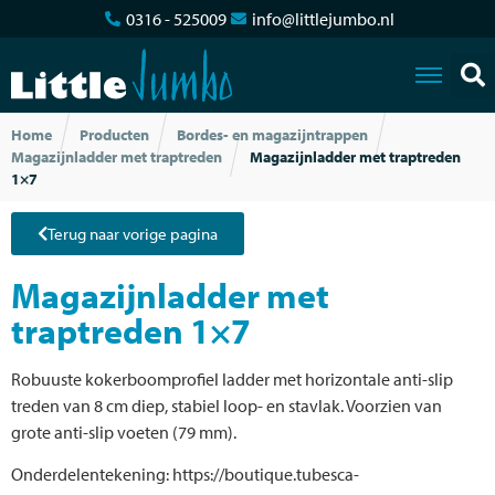
0316 - 525009
info@littlejumbo.nl
Home
Producten
Bordes- en magazijntrappen
Magazijnladder met traptreden
Magazijnladder met traptreden
1×7
Terug naar vorige pagina
Magazijnladder met
traptreden 1×7
Robuuste kokerboomprofiel ladder met horizontale anti-slip
treden van 8 cm diep, stabiel loop- en stavlak. Voorzien van
grote anti-slip voeten (79 mm).
Onderdelentekening: https://boutique.tubesca-