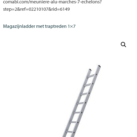
comabi.com/meuniere-alu-marches-7-echelons?
step=2&ref=02210107&rid=6149
Magazijnladder met traptreden 1×7