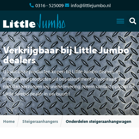
0316 - 525009
info@littlejumbo.nl
Verkrijgbaar bij Little Jumbo
dealers
U kunt onze producten kopen bij Little Jumbo dealers; zij
hebben veel producten uit ons assortiment in voorraad, en zo
niet dan verzorgen wij snelle levering. Neem contact op voor de
Little Jumbo dealer in uw buurt !
Home
Steigeraanhangers
Onderdelen steigeraanhangwagen