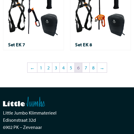
Set EK 7
Set EK 8
←
1
2
3
4
5
6
7
8
→
Little Jumbo Klimmaterieel
Edisonstraat 32d
6902 PK – Zevenaar