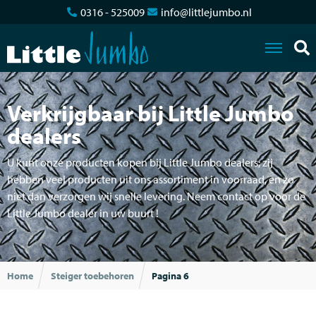
0316 - 525009
info@littlejumbo.nl
Verkrijgbaar bij Little Jumbo
dealers
U kunt onze producten kopen bij Little Jumbo dealers; zij
hebben veel producten uit ons assortiment in voorraad, en zo
niet dan verzorgen wij snelle levering. Neem contact op voor de
Little Jumbo dealer in uw buurt !
Home
Steiger toebehoren
Pagina 6