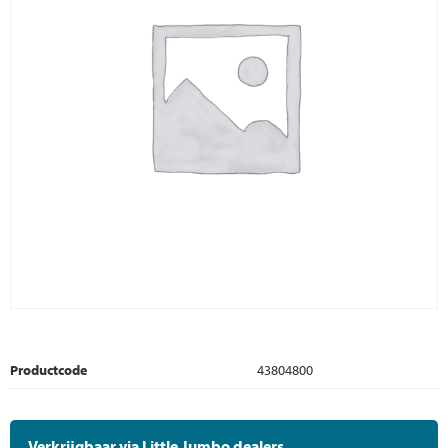
Productcode
43804800
Verkrijgbaar via Little Jumbo dealers