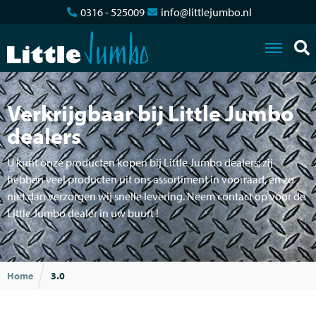
0316 - 525009
info@littlejumbo.nl
Verkrijgbaar bij Little Jumbo
dealers
U kunt onze producten kopen bij Little Jumbo dealers; zij
hebben veel producten uit ons assortiment in voorraad, en zo
niet dan verzorgen wij snelle levering. Neem contact op voor de
Little Jumbo dealer in uw buurt !
Home
3.0