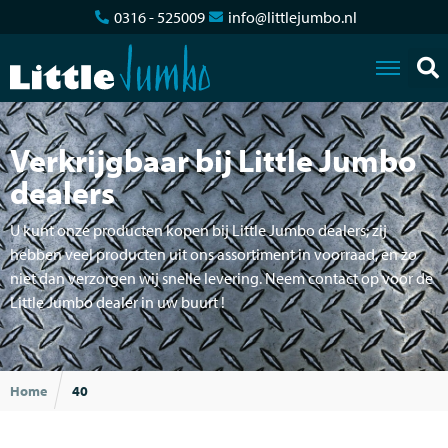
0316 - 525009
info@littlejumbo.nl
Verkrijgbaar bij Little Jumbo
dealers
U kunt onze producten kopen bij Little Jumbo dealers; zij
hebben veel producten uit ons assortiment in voorraad, en zo
niet dan verzorgen wij snelle levering. Neem contact op voor de
Little Jumbo dealer in uw buurt !
Home
40