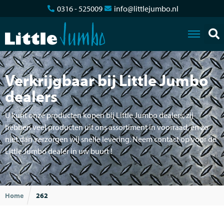
0316 - 525009
info@littlejumbo.nl
Verkrijgbaar bij Little Jumbo
dealers
U kunt onze producten kopen bij Little Jumbo dealers; zij
hebben veel producten uit ons assortiment in voorraad, en zo
niet dan verzorgen wij snelle levering. Neem contact op voor de
Little Jumbo dealer in uw buurt !
Home
262