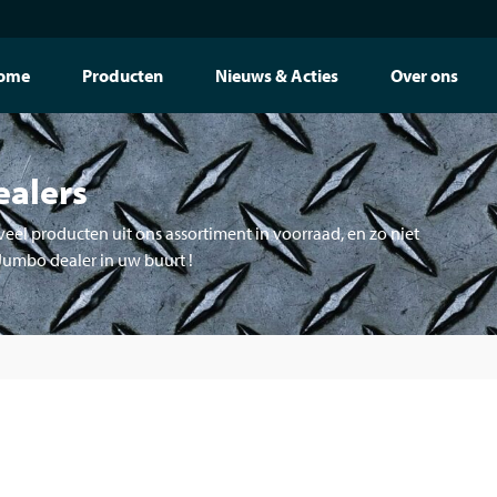
ome
Producten
Nieuws & Acties
Over ons
ealers
eel producten uit ons assortiment in voorraad, en zo niet
 Jumbo dealer in uw buurt !