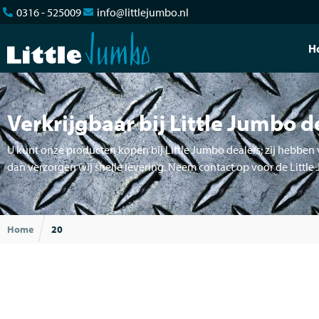
0316 - 525009
info@littlejumbo.nl
H
Verkrijgbaar bij Little Jumbo d
U kunt onze producten kopen bij Little Jumbo dealers; zij hebben v
dan verzorgen wij snelle levering. Neem contact op voor de Little
Home
20