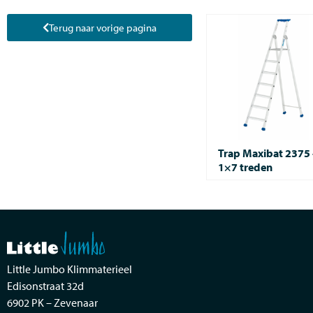
Terug naar vorige pagina
Trap Maxibat 2375 
1×7 treden
Little Jumbo Klimmaterieel
Edisonstraat 32d
6902 PK – Zevenaar