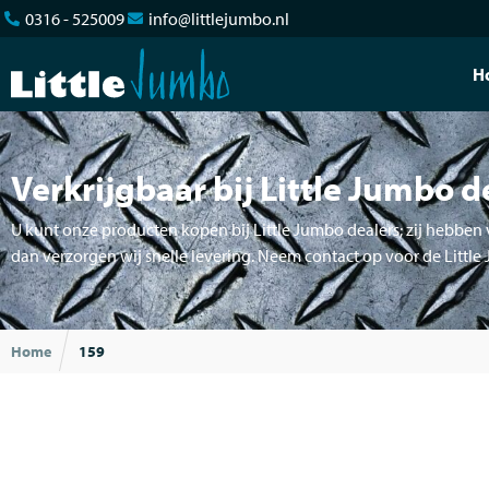
0316 - 525009
info@littlejumbo.nl
H
Verkrijgbaar bij Little Jumbo d
U kunt onze producten kopen bij Little Jumbo dealers; zij hebben v
dan verzorgen wij snelle levering. Neem contact op voor de Little
Home
159