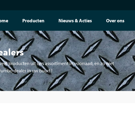
ome
Producten
Nieuws & Acties
Over ons
ealers
eel producten uit ons assortiment in voorraad, en zo niet
 Jumbo dealer in uw buurt !