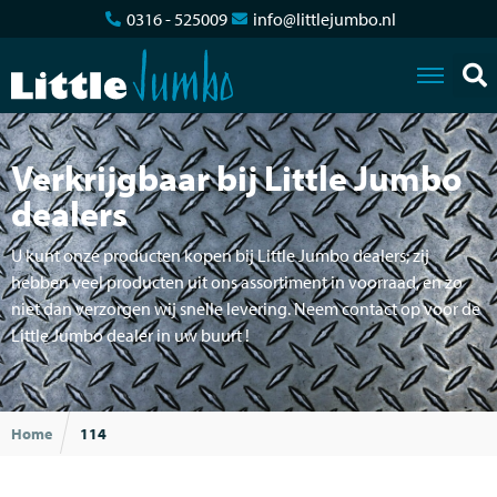
0316 - 525009
info@littlejumbo.nl
Verkrijgbaar bij Little Jumbo
dealers
U kunt onze producten kopen bij Little Jumbo dealers; zij
hebben veel producten uit ons assortiment in voorraad, en zo
niet dan verzorgen wij snelle levering. Neem contact op voor de
Little Jumbo dealer in uw buurt !
Home
114