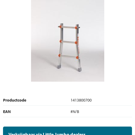
Productcode
1413800700
EAN
#N/B
Verkrijgbaar via Little Jumbo dealers