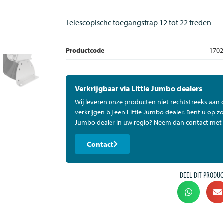
Telescopische toegangstrap 12 tot 22 treden
Productcode
1702
Verkrijgbaar via Little Jumbo dealers
Wij leveren onze producten niet rechtstreeks aan
verkrijgen bij een Little Jumbo dealer. Bent u op zo
Jumbo dealer in uw regio? Neem dan contact met 
Contact
DEEL DIT PRODUC