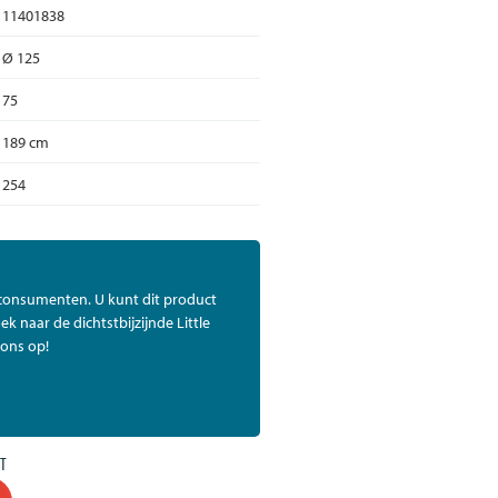
11401838
Ø 125
75
189 cm
254
 consumenten. U kunt dit product
ek naar de dichtstbijzijnde Little
ons op!
T