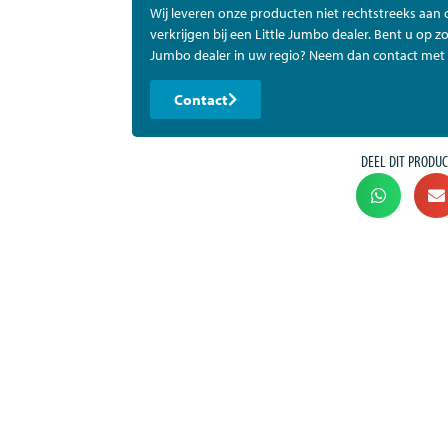
Wij leveren onze producten niet rechtstreeks aan
verkrijgen bij een Little Jumbo dealer. Bent u op zo
Jumbo dealer in uw regio? Neem dan contact met 
Contact
DEEL DIT PRODUC