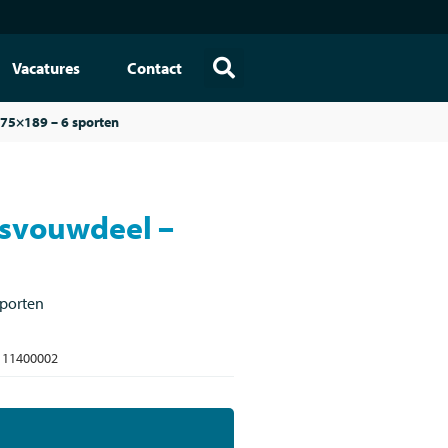
Vacatures
Contact
75×189 – 6 sporten
svouwdeel –
porten
11400002