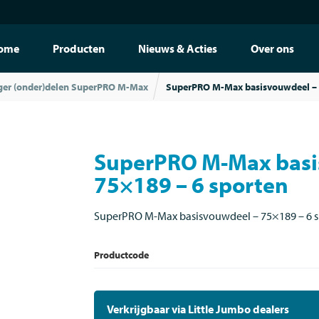
ome
Producten
Nieuws & Acties
Over ons
ger (onder)delen SuperPRO M-Max
SuperPRO M-Max basisvouwdeel – 
SuperPRO M-Max basi
75×189 – 6 sporten
SuperPRO M-Max basisvouwdeel – 75×189 – 6 s
Productcode
Verkrijgbaar via Little Jumbo dealers