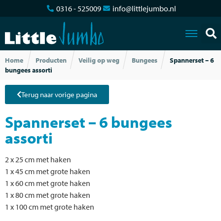
0316 - 525009
info@littlejumbo.nl
Home
Producten
Veilig op weg
Bungees
Spannerset – 6
bungees assorti
Terug naar vorige pagina
Spannerset – 6 bungees
assorti
2 x 25 cm met haken
1 x 45 cm met grote haken
1 x 60 cm met grote haken
1 x 80 cm met grote haken
1 x 100 cm met grote haken