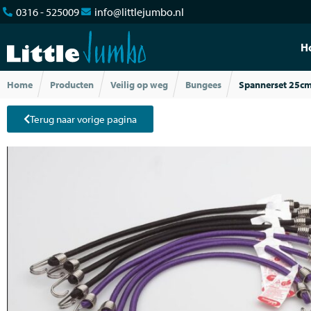
0316 - 525009
info@littlejumbo.nl
H
Home
Producten
Veilig op weg
Bungees
Spannerset 25cm
Terug naar vorige pagina