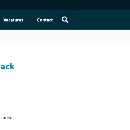
Vacatures
Contact
pack
110258