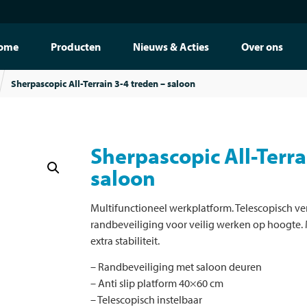
ome
Producten
Nieuws & Acties
Over ons
Sherpascopic All-Terrain 3-4 treden – saloon
Sherpascopic All-Terra
saloon
Multifunctioneel werkplatform. Telescopisch v
randbeveiliging voor veilig werken op hoogte. 
extra stabiliteit.
– Randbeveiliging met saloon deuren
– Anti slip platform 40×60 cm
– Telescopisch instelbaar