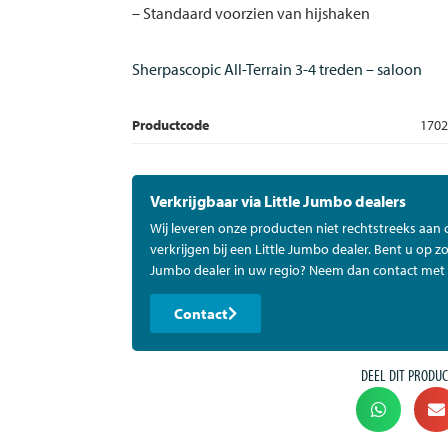
– Standaard voorzien van hijshaken
Sherpascopic All-Terrain 3-4 treden – saloon
Productcode
1702
Verkrijgbaar via Little Jumbo dealers
Wij leveren onze producten niet rechtstreeks aan
verkrijgen bij een Little Jumbo dealer. Bent u op zo
Jumbo dealer in uw regio? Neem dan contact met 
Contact
DEEL DIT PRODUC