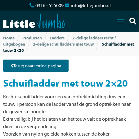
0316 - 525009
info@littlejumbo.nl
Home
Producten
Ladders
2-delige ladders recht /
uitgebogen
2-delige schuifladders met touw
Schuifladder met
touw 2×20
Terug naar vorige pagina
Schuifladder met touw 2×20
Rechte schuifladder voorzien van optrekinrichting dmv een
touw: 1 persoon kan de ladder vanaf de grond optrekken naar
de gewenste hoogte.
Extra veilig; bij het loslaten van het touw valt de optrekhaak
direct in de vergrendeling.
Voorzien van nylon geleide nokken tussen de koker-