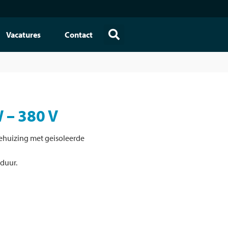
Vacatures
Contact
 – 380 V
ehuizing met geisoleerde
sduur.