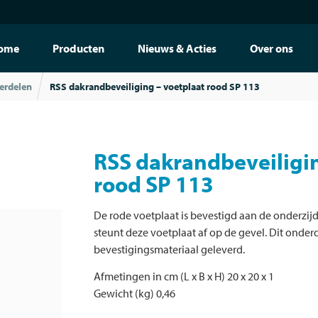
ome
Producten
Nieuws & Acties
Over ons
erdelen
RSS dakrandbeveiliging – voetplaat rood SP 113
RSS dakrandbeveiligin
rood SP 113
De rode voetplaat is bevestigd aan de onderzijd
steunt deze voetplaat af op de gevel. Dit onde
bevestigingsmateriaal geleverd.
Afmetingen in cm (L x B x H) 20 x 20 x 1
Gewicht (kg) 0,46