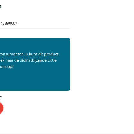
3
43890007
 consumenten. U kunt dit product
ek naar de dichtstbijzijnde Little
ons op!
T