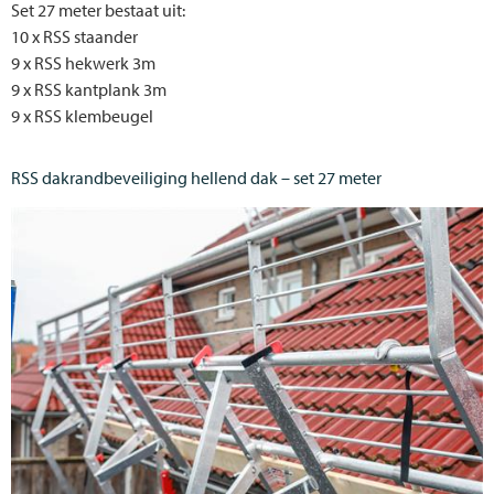
Set 27 meter bestaat uit:
10 x RSS staander
9 x RSS hekwerk 3m
9 x RSS kantplank 3m
9 x RSS klembeugel
RSS dakrandbeveiliging hellend dak – set 27 meter