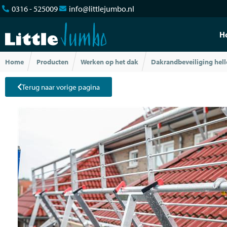
0316 - 525009
info@littlejumbo.nl
H
Home
Producten
Werken op het dak
Dakrandbeveiliging hel
Terug naar vorige pagina