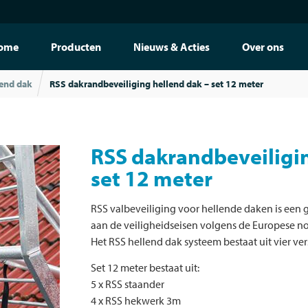
ome
Producten
Nieuws & Acties
Over ons
lend dak
RSS dakrandbeveiliging hellend dak – set 12 meter
RSS dakrandbeveiligin
set 12 meter
RSS valbeveiliging voor hellende daken is een
aan de veiligheidseisen volgens de Europese n
Het RSS hellend dak systeem bestaat uit vier ve
Set 12 meter bestaat uit:
5 x RSS staander
4 x RSS hekwerk 3m