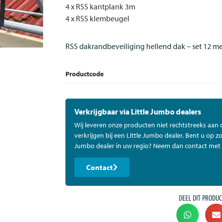
4 x RSS kantplank 3m
4 x RSS klembeugel
RSS dakrandbeveiliging hellend dak – set 12 me
Productcode
Verkrijgbaar via Little Jumbo dealers
Wij leveren onze producten niet rechtstreeks aan
verkrijgen bij een Little Jumbo dealer. Bent u op zo
Jumbo dealer in uw regio? Neem dan contact met 
Contact
DEEL DIT PRODUC